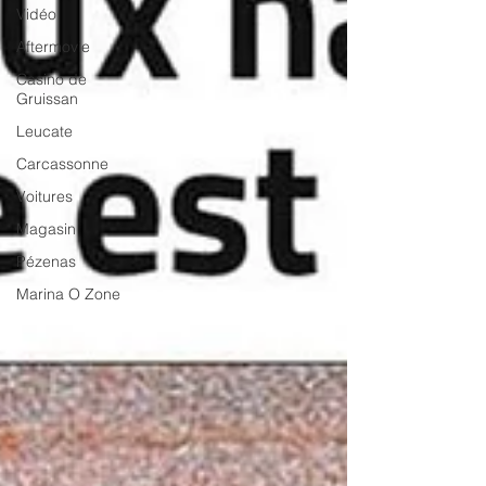
Vidéo
Aftermovie
Casino de
Gruissan
Leucate
Carcassonne
Voitures
Magasin
Pézenas
Marina O Zone